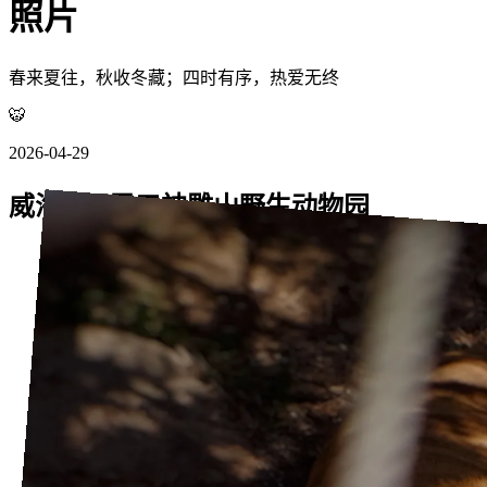
照片
春来夏往，秋收冬藏；四时有序，热爱无终
🐯
2026-04-29
威海 · 西霞口神雕山野生动物园